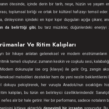
nın ötesinde, içinde derin bir tarih, neşe, hüzün ve yaşam ene
mirası, toplumsal birliği ve ortak bir kültürel hafızayı temsil ede
 dinleyicinin içindeki en kıpır kıpır duyguları açığa çıkarır, an
n da belirttiği gibi
, bu tarz müzikler, düğünlerdeki enerjiyi 
rümanlar Ve Ritim Kalıpları
rı bir hikaye anlatan geleneksel ve modern enstrümanların 
, ritmik temeli oluşturur; zurnanın keskin ve coşkulu sesi, kalabalı
Modern dokunuşlar ise org (klavye) ile gelir. Org, zengin akor
eneksel melodileri destekler hem de yeni neslin beklentilerini k
okuyu pekiştirerek, her vuruşta Anadolu’nun sıcaklığını hisse
itim kalıpları, bu türün en belirleyici özelliklerindendir. Sanatçı
 nefes alır bir hale getirir. Her bir performans, sadece notaların b
erjisini kitleye aktardığı
deneyimli bir icraatın
sonucudur. Bu u