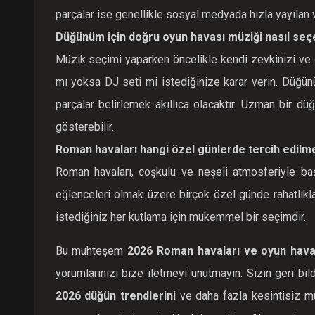
parçalar ise genellikle sosyal medyada hızla yayılan v
Düğünüm için doğru oyun havası müziği nasıl se
Müzik seçimi yaparken öncelikle kendi zevkinizi ve 
mı yoksa DJ seti mi istediğinize karar verin. Düğününü
parçalar belirlemek akıllıca olacaktır. Uzman bir 
gösterebilir.
Roman havaları hangi özel günlerde tercih edilme
Roman havaları, coşkulu ve neşeli atmosferiyle başt
eğlenceleri olmak üzere birçok özel günde rahatlıkla
istediğiniz her kutlama için mükemmel bir seçimdir.
Bu muhteşem
2026 Roman havaları ve oyun havas
yorumlarınızı bize iletmeyi unutmayın. Sizin geri bild
2026 düğün trendlerini
ve daha fazla kesintisiz mü