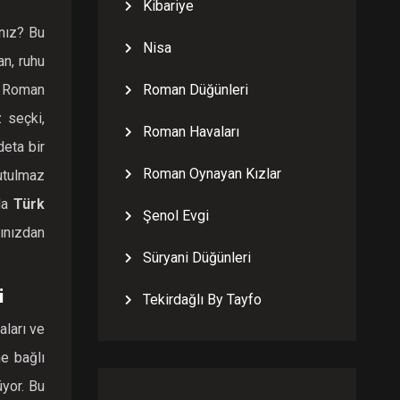
Kibariye
nız? Bu
Nisa
an, ruhu
Roman
Roman Düğünleri
z seçki,
Roman Havaları
eta bir
Roman Oynayan Kızlar
utulmaz
nda
Türk
Şenol Evgi
rınızdan
Süryani Düğünleri
i
Tekirdağlı By Tayfo
aları ve
ne bağlı
üyor. Bu