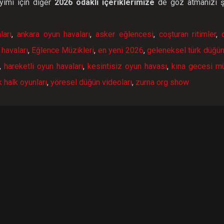
yimi için diğer
2026 odaklı içeriklerimize
de göz atmanızı ş
ları
,
ankara oyun havaları
,
asker eğlencesi
,
coşturan ritimler
,
havaları
,
Eğlence Müzikleri
,
en yeni 2026
,
geleneksel türk düğü
,
hareketli oyun havaları
,
kesintisiz oyun havası
,
kına gecesi mü
k halk oyunları
,
yöresel düğün videoları
,
zurna org show