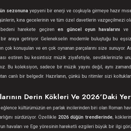
ğün sezonuna
yepyeni bir enerji ve coşkuyla girmeye hazır mısı
ünlerin, kına gecelerinin ve tüm özel davetlerin vazgeçilmezi ol
 bedeni harekete geçiren
en güncel oyun havalarını
ve 
ni bir araya getiriyor. Gelenekselin modernle buluştuğu bu eşsi
en çok konuşulan ve en çok oynanan parçalarını size sunuyor. Ad
ası estiren bu kesintisiz müzik ziyafetiyle, sevdiklerinizle un
ksınız. Bu koleksiyon, sadece bir müzik yayını değil, aynı zama
tan canlı bir belgedir. Hazırlanın, çünkü bu ritimler sizi koltukla
larının Derin Kökleri Ve 2026’daki Yer
eğlence kültürümüzün en parlak incilerinden biri olan Roman hav
rlığını sürdürüyor. Özellikle
2026 düğün trendlerinde
, kökleri
 havaları ve Ege yöresinin hareketli ezgileri büyük bir ilgi gör