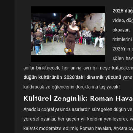
2026 dü
video, düğ
okşayan,
ritimleri
2026’nın 
şölen hav
anılar biriktirecek, her anına ayrı bir neşe kataca
düğün kültürünün 2026’daki dinamik yüzünü
yansı
kaldıracak ve eğlencenin doruklarına taşıyacak!
Kültürel Zenginlik: Roman Hava
Anadolu coğrafyasında asırlardır süregelen düğün ve 
yöresel oyunlar, her geçen yıl kendini yenileyerek va
kalarak modernize edilmiş Roman havaları, Ankara oyun