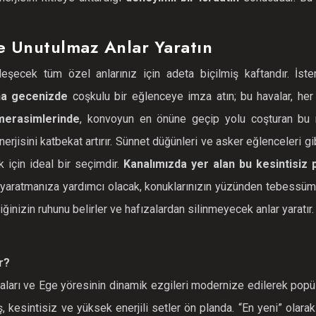
e Unutulmaz Anlar Yaratın
şecek tüm özel anlarınız için adeta biçilmiş kaftandır. İst
na gecenizde
coşkulu bir eğlenceye imza atın; bu havalar, her
merasimlerinde
, konvoyun en önüne geçip yolu coşturan bu ri
erjisini katbekat artırır. Sünnet düğünleri ve asker eğlenceleri gi
 için ideal bir seçimdir.
Kanalımızda yer alan bu kesintisiz p
ri yaratmanıza yardımcı olacak, konuklarınızın yüzünden tebessü
iğinizin ruhunu belirler ve hafızalardan silinmeyecek anlar yaratır.
r?
ları ve Ege yöresinin dinamik ezgileri modernize edilerek popül
 kesintisiz ve yüksek enerjili setler ön planda. “En yeni” olarak