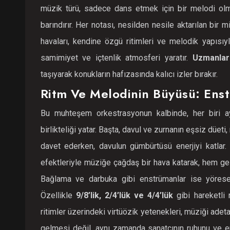
müzik türü, sadece dans etmek için bir melodi olma
barındırır. Her notası, nesilden nesile aktarılan bir 
havaları, kendine özgü ritimleri ve melodik yapısıyla,
samimiyet ve içtenlik atmosferi yaratır.
Uzmanları
taşıyarak konukların hafızasında kalıcı izler bırakır.
Ritm Ve Melodinin Büyüsü: Enst
Bu muhteşem orkestrasyonun kalbinde, her biri ay
birlikteliği yatar. Başta, davul ve zurnanın eşsiz düeti
davet ederken, davulun gümbürtüsü enerjiyi katlar. 
efektleriyle müziğe çağdaş bir hava katarak, hem gel
Bağlama ve darbuka gibi enstrümanlar ise yöresel d
Özellikle
9/8’lik, 2/4’lük ve 4/4’lük
gibi hareketli r
ritimler üzerindeki virtüözik yetenekleri, müziği adeta
gelmesi değil, aynı zamanda sanatçının ruhunu ve en