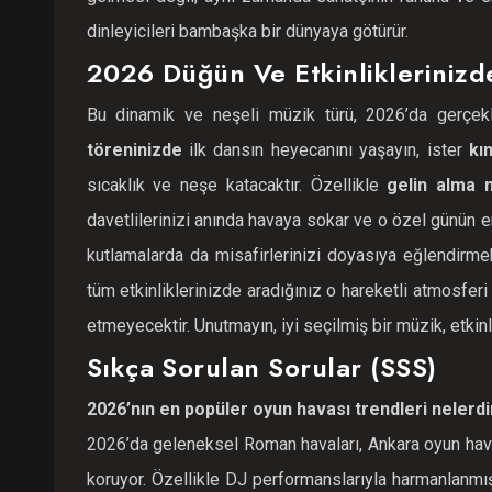
dinleyicileri bambaşka bir dünyaya götürür.
2026 Düğün Ve Etkinliklerinizd
Bu dinamik ve neşeli müzik türü, 2026’da gerçekle
töreninizde
ilk dansın heyecanını yaşayın, ister
kı
sıcaklık ve neşe katacaktır. Özellikle
gelin alma 
davetlilerinizi anında havaya sokar ve o özel günün en
kutlamalarda da misafirlerinizi doyasıya eğlendirmek
tüm etkinliklerinizde aradığınız o hareketli atmosfe
etmeyecektir. Unutmayın, iyi seçilmiş bir müzik, etkinl
Sıkça Sorulan Sorular (SSS)
2026’nın en popüler oyun havası trendleri nelerdi
2026’da geleneksel Roman havaları, Ankara oyun hava
koruyor. Özellikle DJ performanslarıyla harmanlanmış,