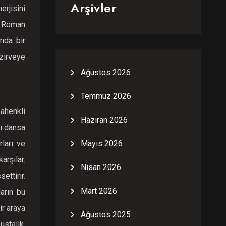
Arşivler
rjisini
r. Roman
ında bir
zirveye
Ağustos 2026
Temmuz 2026
ahenkli
Haziran 2026
ğı dansa
ları ve
Mayıs 2026
arşılar.
Nisan 2026
ttirir.
Mart 2026
ların bu
ir araya
Ağustos 2025
stalık,