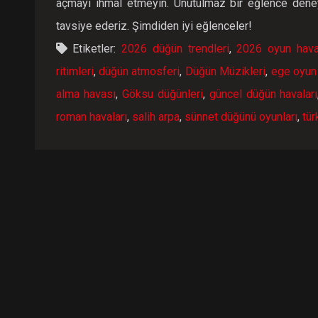
açmayı ihmal etmeyin. Unutulmaz bir eğlence dene
tavsiye ederiz. Şimdiden iyi eğlenceler!
Etiketler:
2026 düğün trendleri
,
2026 oyun hava
ritimleri
,
düğün atmosferi
,
Düğün Müzikleri
,
ege oyun 
alma havası
,
Göksu düğünleri
,
güncel düğün havaları
roman havaları
,
salih arpa
,
sünnet düğünü oyunları
,
tür