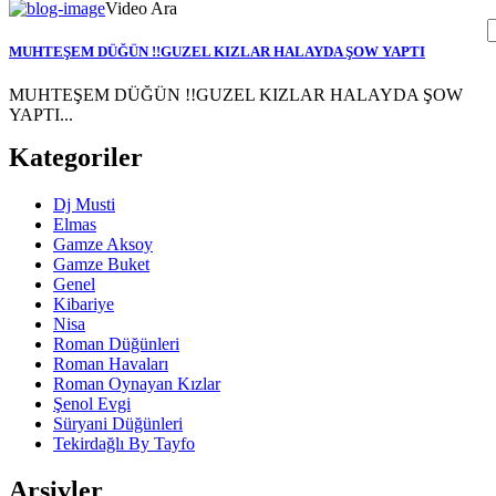
Video Ara
MUHTEŞEM DÜĞÜN !!GUZEL KIZLAR HALAYDA ŞOW YAPTI
MUHTEŞEM DÜĞÜN !!GUZEL KIZLAR HALAYDA ŞOW
YAPTI...
Kategoriler
Dj Musti
Elmas
Gamze Aksoy
Gamze Buket
Genel
Kibariye
Nisa
Roman Düğünleri
Roman Havaları
Roman Oynayan Kızlar
Şenol Evgi
Süryani Düğünleri
Tekirdağlı By Tayfo
Arşivler