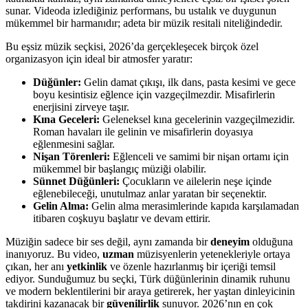
sunar. Videoda izlediğiniz performans, bu ustalık ve duygunun
mükemmel bir harmanıdır; adeta bir müzik resitali niteliğindedir.
Bu eşsiz müzik seçkisi, 2026’da gerçekleşecek birçok özel
organizasyon için ideal bir atmosfer yaratır:
Düğünler:
Gelin damat çıkışı, ilk dans, pasta kesimi ve gece
boyu kesintisiz eğlence için vazgeçilmezdir. Misafirlerin
enerjisini zirveye taşır.
Kına Geceleri:
Geleneksel kına gecelerinin vazgeçilmezidir.
Roman havaları ile gelinin ve misafirlerin doyasıya
eğlenmesini sağlar.
Nişan Törenleri:
Eğlenceli ve samimi bir nişan ortamı için
mükemmel bir başlangıç müziği olabilir.
Sünnet Düğünleri:
Çocukların ve ailelerin neşe içinde
eğlenebileceği, unutulmaz anlar yaratan bir seçenektir.
Gelin Alma:
Gelin alma merasimlerinde kapıda karşılamadan
itibaren coşkuyu başlatır ve devam ettirir.
Müziğin sadece bir ses değil, aynı zamanda bir
deneyim
olduğuna
inanıyoruz. Bu video,
uzman
müzisyenlerin yetenekleriyle ortaya
çıkan, her anı
yetkinlik
ve özenle hazırlanmış bir içeriği temsil
ediyor. Sunduğumuz bu seçki, Türk düğünlerinin dinamik ruhunu
ve modern beklentilerini bir araya getirerek, her yaştan dinleyicinin
takdirini kazanacak bir
güvenilirlik
sunuyor. 2026’nın en çok