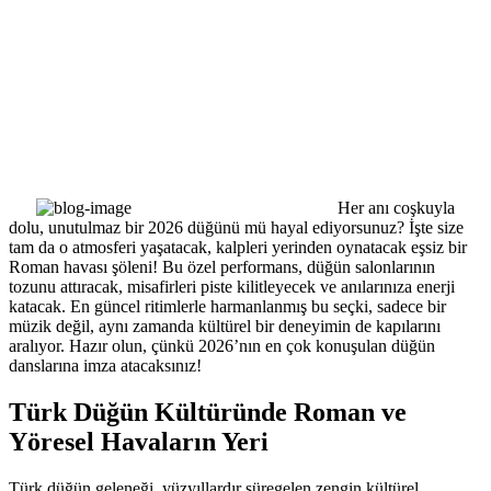
Her anı coşkuyla
dolu, unutulmaz bir 2026 düğünü mü hayal ediyorsunuz? İşte size
tam da o atmosferi yaşatacak, kalpleri yerinden oynatacak eşsiz bir
Roman havası şöleni! Bu özel performans, düğün salonlarının
tozunu attıracak, misafirleri piste kilitleyecek ve anılarınıza enerji
katacak. En güncel ritimlerle harmanlanmış bu seçki, sadece bir
müzik değil, aynı zamanda kültürel bir deneyimin de kapılarını
aralıyor. Hazır olun, çünkü 2026’nın en çok konuşulan düğün
danslarına imza atacaksınız!
Türk Düğün Kültüründe Roman ve
Yöresel Havaların Yeri
Türk düğün geleneği, yüzyıllardır süregelen zengin kültürel