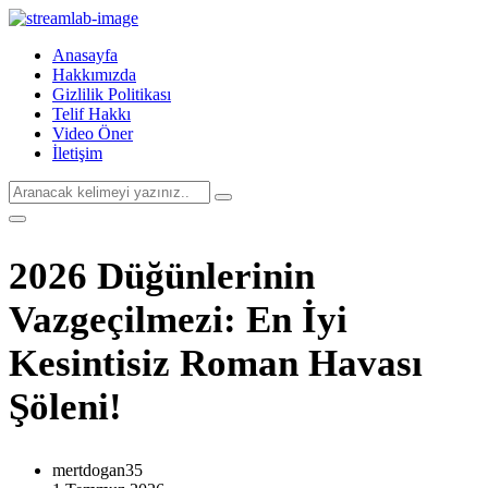
Anasayfa
Hakkımızda
Gizlilik Politikası
Telif Hakkı
Video Öner
İletişim
2026 Düğünlerinin
Vazgeçilmezi: En İyi
Kesintisiz Roman Havası
Şöleni!
mertdogan35