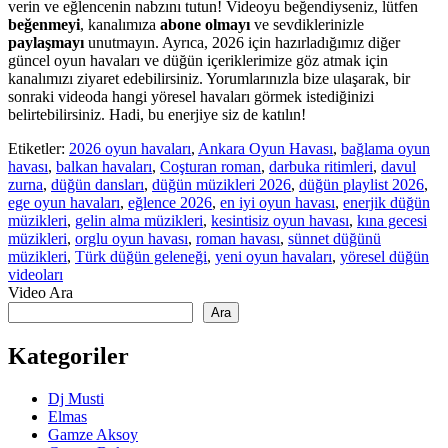
verin ve eğlencenin nabzını tutun! Videoyu beğendiyseniz, lütfen
beğenmeyi
, kanalımıza
abone olmayı
ve sevdiklerinizle
paylaşmayı
unutmayın. Ayrıca, 2026 için hazırladığımız diğer
güncel oyun havaları ve düğün içeriklerimize göz atmak için
kanalımızı ziyaret edebilirsiniz. Yorumlarınızla bize ulaşarak, bir
sonraki videoda hangi yöresel havaları görmek istediğinizi
belirtebilirsiniz. Hadi, bu enerjiye siz de katılın!
Etiketler:
2026 oyun havaları
,
Ankara Oyun Havası
,
bağlama oyun
havası
,
balkan havaları
,
Coşturan roman
,
darbuka ritimleri
,
davul
zurna
,
düğün dansları
,
düğün müzikleri 2026
,
düğün playlist 2026
,
ege oyun havaları
,
eğlence 2026
,
en iyi oyun havası
,
enerjik düğün
müzikleri
,
gelin alma müzikleri
,
kesintisiz oyun havası
,
kına gecesi
müzikleri
,
orglu oyun havası
,
roman havası
,
sünnet düğünü
müzikleri
,
Türk düğün geleneği
,
yeni oyun havaları
,
yöresel düğün
videoları
Video Ara
Ara
Kategoriler
Dj Musti
Elmas
Gamze Aksoy