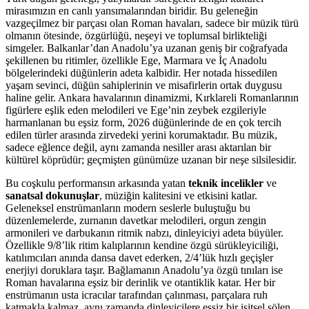
mirasımızın en canlı yansımalarından biridir. Bu geleneğin
vazgeçilmez bir parçası olan Roman havaları, sadece bir müzik türü
olmanın ötesinde, özgürlüğü, neşeyi ve toplumsal birlikteliği
simgeler. Balkanlar’dan Anadolu’ya uzanan geniş bir coğrafyada
şekillenen bu ritimler, özellikle Ege, Marmara ve İç Anadolu
bölgelerindeki düğünlerin adeta kalbidir. Her notada hissedilen
yaşam sevinci, düğün sahiplerinin ve misafirlerin ortak duygusu
haline gelir. Ankara havalarının dinamizmi, Kırklareli Romanlarının
figürlere eşlik eden melodileri ve Ege’nin zeybek ezgileriyle
harmanlanan bu eşsiz form, 2026 düğünlerinde de en çok tercih
edilen türler arasında zirvedeki yerini korumaktadır. Bu müzik,
sadece eğlence değil, aynı zamanda nesiller arası aktarılan bir
kültürel köprüdür; geçmişten günümüze uzanan bir neşe silsilesidir.
Bu coşkulu performansın arkasında yatan
teknik incelikler
ve
sanatsal dokunuşlar
, müziğin kalitesini ve etkisini katlar.
Geleneksel enstrümanların modern seslerle buluştuğu bu
düzenlemelerde, zurnanın davetkar melodileri, orgun zengin
armonileri ve darbukanın ritmik nabzı, dinleyiciyi adeta büyüler.
Özellikle 9/8’lik ritim kalıplarının kendine özgü sürükleyiciliği,
katılımcıları anında dansa davet ederken, 2/4’lük hızlı geçişler
enerjiyi doruklara taşır. Bağlamanın Anadolu’ya özgü tınıları ise
Roman havalarına eşsiz bir derinlik ve otantiklik katar. Her bir
enstrümanın usta icracılar tarafından çalınması, parçalara ruh
katmakla kalmaz, aynı zamanda dinleyicilere eşsiz bir işitsel şölen