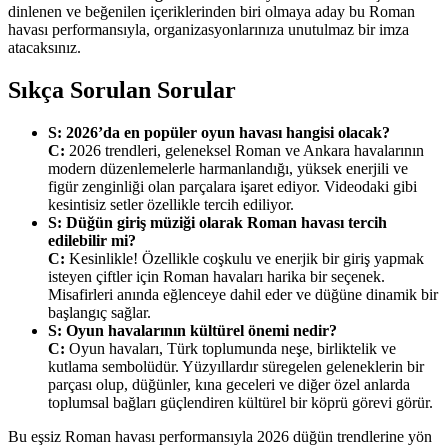
dinlenen ve beğenilen içeriklerinden biri olmaya aday bu Roman
havası performansıyla, organizasyonlarınıza unutulmaz bir imza
atacaksınız.
Sıkça Sorulan Sorular
S: 2026’da en popüler oyun havası hangisi olacak?
C:
2026 trendleri, geleneksel Roman ve Ankara havalarının
modern düzenlemelerle harmanlandığı, yüksek enerjili ve
figür zenginliği olan parçalara işaret ediyor. Videodaki gibi
kesintisiz setler özellikle tercih ediliyor.
S: Düğün giriş müziği olarak Roman havası tercih
edilebilir mi?
C:
Kesinlikle! Özellikle coşkulu ve enerjik bir giriş yapmak
isteyen çiftler için Roman havaları harika bir seçenek.
Misafirleri anında eğlenceye dahil eder ve düğüne dinamik bir
başlangıç sağlar.
S: Oyun havalarının kültürel önemi nedir?
C:
Oyun havaları, Türk toplumunda neşe, birliktelik ve
kutlama sembolüdür. Yüzyıllardır süregelen geleneklerin bir
parçası olup, düğünler, kına geceleri ve diğer özel anlarda
toplumsal bağları güçlendiren kültürel bir köprü görevi görür.
Bu eşsiz Roman havası performansıyla 2026 düğün trendlerine yön