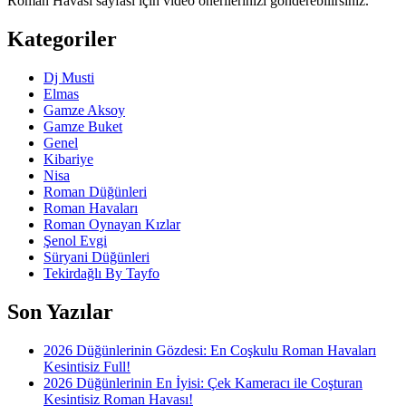
Roman Havası sayfası için video önerilerinizi gönderebilirsiniz.
Kategoriler
Dj Musti
Elmas
Gamze Aksoy
Gamze Buket
Genel
Kibariye
Nisa
Roman Düğünleri
Roman Havaları
Roman Oynayan Kızlar
Şenol Evgi
Süryani Düğünleri
Tekirdağlı By Tayfo
Son Yazılar
2026 Düğünlerinin Gözdesi: En Coşkulu Roman Havaları
Kesintisiz Full!
2026 Düğünlerinin En İyisi: Çek Kameracı ile Coşturan
Kesintisiz Roman Havası!