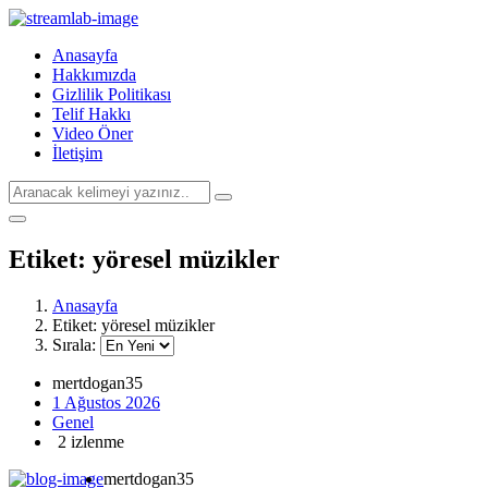
Anasayfa
Hakkımızda
Gizlilik Politikası
Telif Hakkı
Video Öner
İletişim
Etiket:
yöresel müzikler
Anasayfa
Etiket:
yöresel müzikler
Sırala:
mertdogan35
1 Ağustos 2026
Genel
2 izlenme
mertdogan35