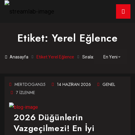
Etiket:
Yerel Eğlence
Anasayfa
Etiket:
Yerel Eğlence
Sırala:
MERTDOGAN35
14 HAZIRAN 2026
GENEL
7 IZLENME
2026 Düğünlerin
Vazgeçilmezi! En İyi