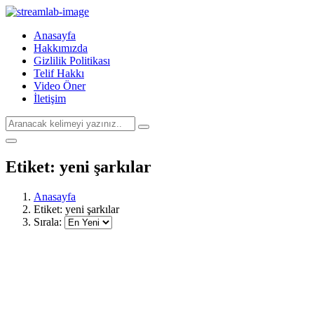
Anasayfa
Hakkımızda
Gizlilik Politikası
Telif Hakkı
Video Öner
İletişim
Etiket:
yeni şarkılar
Anasayfa
Etiket:
yeni şarkılar
Sırala: