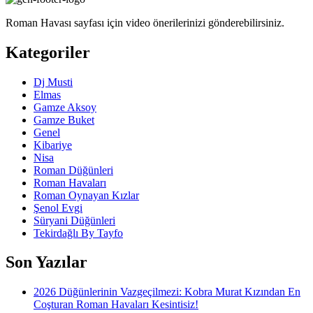
Roman Havası sayfası için video önerilerinizi gönderebilirsiniz.
Kategoriler
Dj Musti
Elmas
Gamze Aksoy
Gamze Buket
Genel
Kibariye
Nisa
Roman Düğünleri
Roman Havaları
Roman Oynayan Kızlar
Şenol Evgi
Süryani Düğünleri
Tekirdağlı By Tayfo
Son Yazılar
2026 Düğünlerinin Vazgeçilmezi: Kobra Murat Kızından En
Coşturan Roman Havaları Kesintisiz!