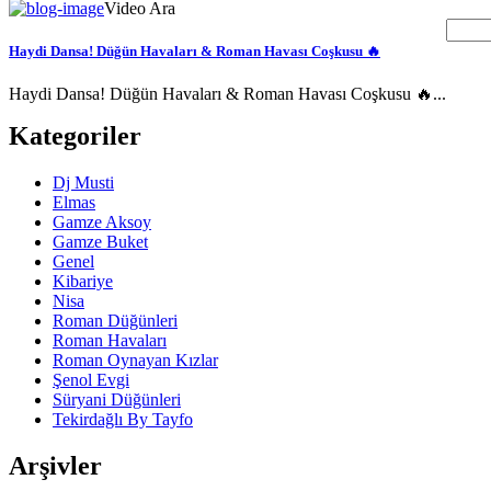
Video Ara
Haydi Dansa! Düğün Havaları & Roman Havası Coşkusu 🔥
Haydi Dansa! Düğün Havaları & Roman Havası Coşkusu 🔥...
Kategoriler
Dj Musti
Elmas
Gamze Aksoy
Gamze Buket
Genel
Kibariye
Nisa
Roman Düğünleri
Roman Havaları
Roman Oynayan Kızlar
Şenol Evgi
Süryani Düğünleri
Tekirdağlı By Tayfo
Arşivler