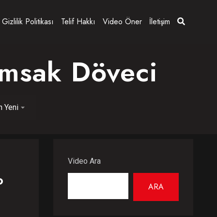
Gizlilik Politikası
Telif Hakkı
Video Öner
İletişim
amsak Döveci
Video Ara
o
ARA