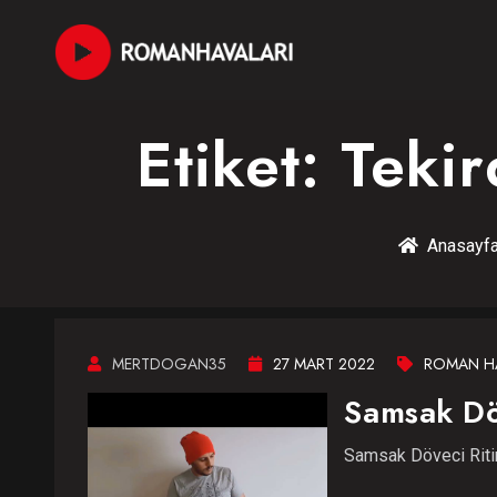
Etiket:
Tekir
Anasayf
MERTDOGAN35
27 MART 2022
ROMAN HA
Samsak Dö
Samsak Döveci Ritim