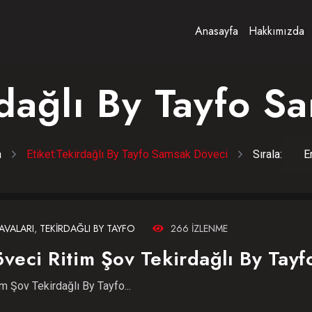
Anasayfa
Hakkımızda
dağlı By Tayfo S
a
Etiket:
Tekirdağlı By Tayfo Samsak Döveci
Sırala:
VALARI
,
TEKIRDAĞLI BY TAYFO
266 IZLENME
veci Ritim Şov Tekirdağlı By Tayf
 Şov Tekirdağlı By Tayfo...