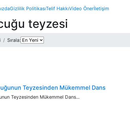
ızda
Gizlilik Politikası
Telif Hakkı
Video Öner
İletişim
cuğu teyzesi
i
Sırala:
cuğunun Teyzesinden Mükemmel Dans
unun Teyzesinden Mükemmel Dans...