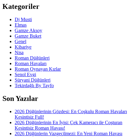
Kategoriler
Dj Musti
Elmas
Gamze Aksoy
Gamze Buket
Genel
Kibariye
Nisa
Roman Düğünleri
Roman Havaları
Roman Oynayan Kızlar
Şenol Evgi
Süryani Düğünleri
Tekirdağlı By Tayfo
Son Yazılar
2026 Düğünlerinin Gözdesi: En Coşkulu Roman Havaları
Kesintisiz Full!
2026 Düğünlerinin En İyisi: Çek Kameracı ile Coşturan
Kesintisiz Roman Havası!
2026 Düğünlerin Vazgeçilmezi: En Yeni Roman Havası