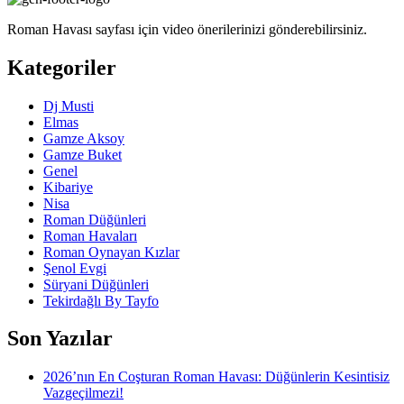
Roman Havası sayfası için video önerilerinizi gönderebilirsiniz.
Kategoriler
Dj Musti
Elmas
Gamze Aksoy
Gamze Buket
Genel
Kibariye
Nisa
Roman Düğünleri
Roman Havaları
Roman Oynayan Kızlar
Şenol Evgi
Süryani Düğünleri
Tekirdağlı By Tayfo
Son Yazılar
2026’nın En Coşturan Roman Havası: Düğünlerin Kesintisiz
Vazgeçilmezi!