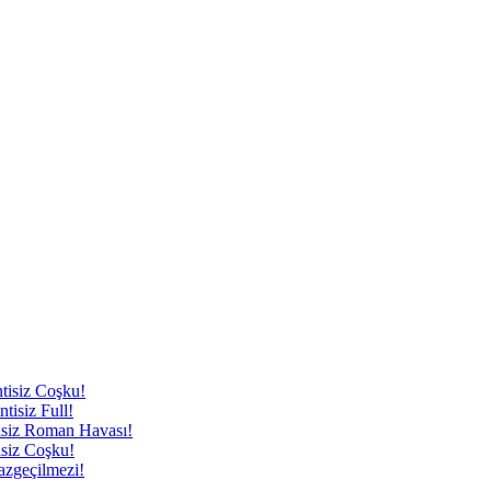
tisiz Coşku!
isiz Full!
tisiz Roman Havası!
siz Coşku!
azgeçilmezi!