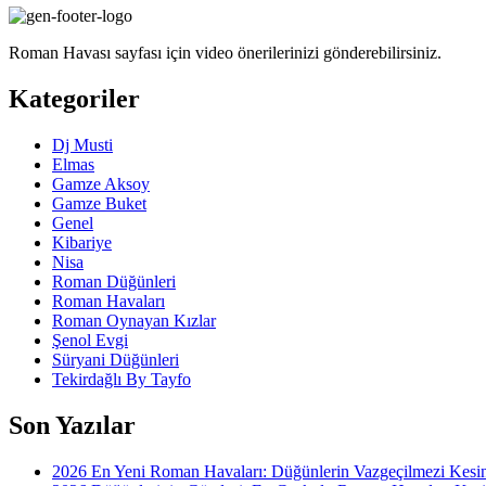
Roman Havası sayfası için video önerilerinizi gönderebilirsiniz.
Kategoriler
Dj Musti
Elmas
Gamze Aksoy
Gamze Buket
Genel
Kibariye
Nisa
Roman Düğünleri
Roman Havaları
Roman Oynayan Kızlar
Şenol Evgi
Süryani Düğünleri
Tekirdağlı By Tayfo
Son Yazılar
2026 En Yeni Roman Havaları: Düğünlerin Vazgeçilmezi Kesin