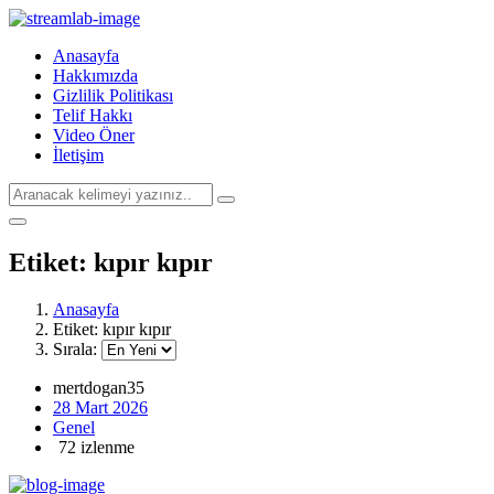
Anasayfa
Hakkımızda
Gizlilik Politikası
Telif Hakkı
Video Öner
İletişim
Etiket:
kıpır kıpır
Anasayfa
Etiket:
kıpır kıpır
Sırala:
mertdogan35
28 Mart 2026
Genel
72 izlenme