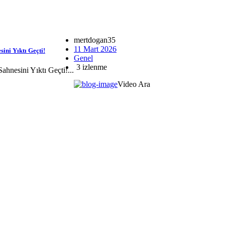
mertdogan35
11 Mart 2026
ini Yıktı Geçti!
Genel
3 izlenme
hnesini Yıktı Geçti!...
Video Ara