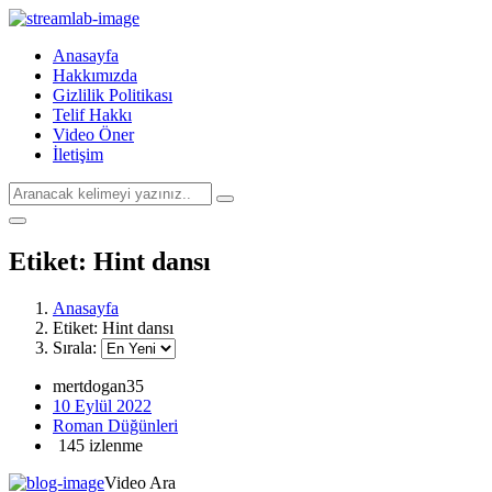
Anasayfa
Hakkımızda
Gizlilik Politikası
Telif Hakkı
Video Öner
İletişim
Etiket:
Hint dansı
Anasayfa
Etiket:
Hint dansı
Sırala:
mertdogan35
10 Eylül 2022
Roman Düğünleri
145 izlenme
Video Ara