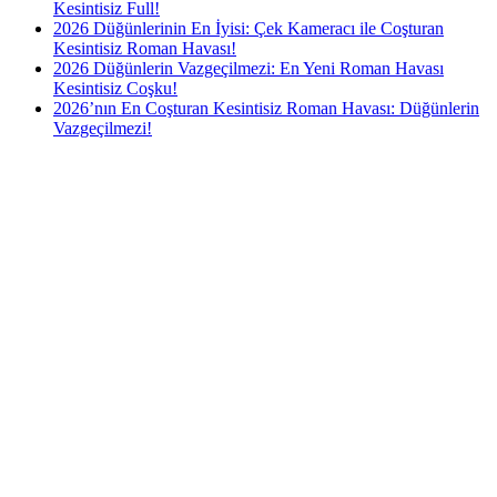
Kesintisiz Full!
2026 Düğünlerinin En İyisi: Çek Kameracı ile Coşturan
Kesintisiz Roman Havası!
2026 Düğünlerin Vazgeçilmezi: En Yeni Roman Havası
Kesintisiz Coşku!
2026’nın En Coşturan Kesintisiz Roman Havası: Düğünlerin
Vazgeçilmezi!