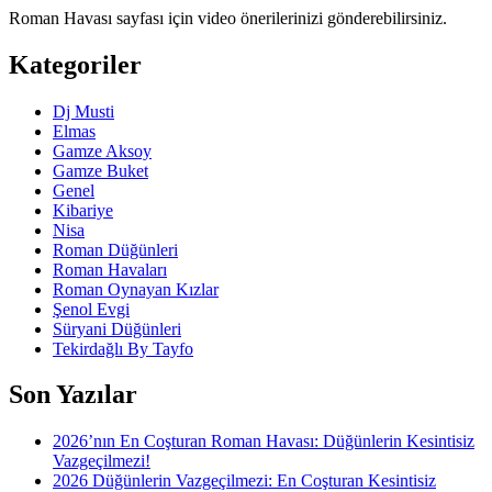
Roman Havası sayfası için video önerilerinizi gönderebilirsiniz.
Kategoriler
Dj Musti
Elmas
Gamze Aksoy
Gamze Buket
Genel
Kibariye
Nisa
Roman Düğünleri
Roman Havaları
Roman Oynayan Kızlar
Şenol Evgi
Süryani Düğünleri
Tekirdağlı By Tayfo
Son Yazılar
2026’nın En Coşturan Roman Havası: Düğünlerin Kesintisiz
Vazgeçilmezi!
2026 Düğünlerin Vazgeçilmezi: En Coşturan Kesintisiz