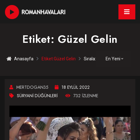
Etiket:
Güzel Gelin
Anasayfa
Etiket:
Güzel Gelin
Sırala:
MERTDOGAN35
18 EYLÜL 2022
SÜRYANI DÜĞÜNLERI
732 IZLENME