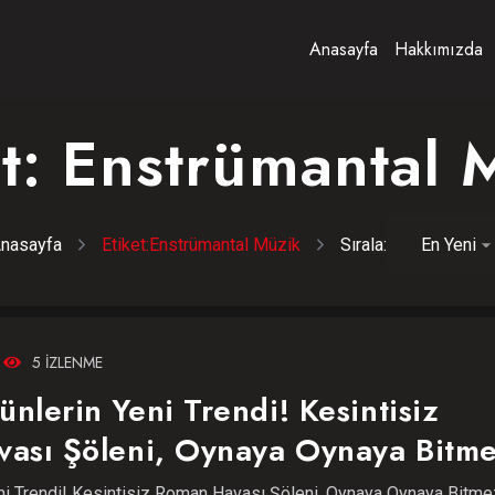
Anasayfa
Hakkımızda
et:
Enstrümantal 
nasayfa
Etiket:
Enstrümantal Müzik
Sırala:
5 IZLENME
lerin Yeni Trendi! Kesintisiz
ası Şöleni, Oynaya Oynaya Bitme
i Trendi! Kesintisiz Roman Havası Şöleni, Oynaya Oynaya Bitmez