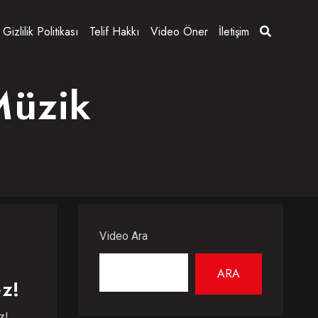
Gizlilik Politikası
Telif Hakkı
Video Öner
İletişim
Müzik
Video Ara
ARA
z!
!...