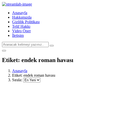
Anasayfa
Hakkımızda
Gizlilik Politikası
Telif Hakkı
Video Öner
İletişim
Etiket:
endek roman havası
Anasayfa
Etiket:
endek roman havası
Sırala: