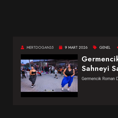
MERTDOGAN35
9 MART 2026
GENEL
Germencik
Sahneyi Sa
Germencik Roman Düğ