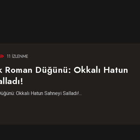
11 IZLENME
 Roman Düğünü: Okkalı Hatun
lladı!
ünü: Okkalı Hatun Sahneyi Salladı!...