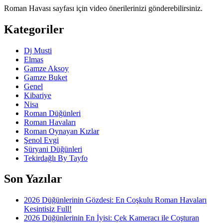
Roman Havası sayfası için video önerilerinizi gönderebilirsiniz.
Kategoriler
Dj Musti
Elmas
Gamze Aksoy
Gamze Buket
Genel
Kibariye
Nisa
Roman Düğünleri
Roman Havaları
Roman Oynayan Kızlar
Şenol Evgi
Süryani Düğünleri
Tekirdağlı By Tayfo
Son Yazılar
2026 Düğünlerinin Gözdesi: En Coşkulu Roman Havaları
Kesintisiz Full!
2026 Düğünlerinin En İyisi: Çek Kameracı ile Coşturan