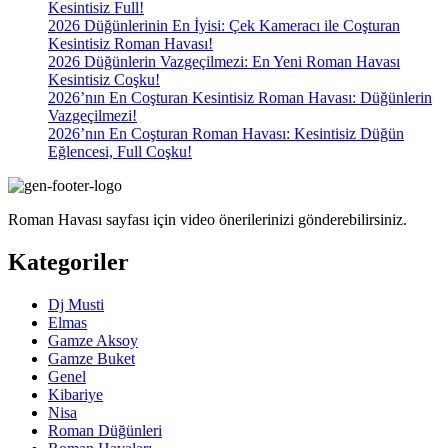
Kesintisiz Full!
2026 Düğünlerinin En İyisi: Çek Kameracı ile Coşturan
Kesintisiz Roman Havası!
2026 Düğünlerin Vazgeçilmezi: En Yeni Roman Havası
Kesintisiz Coşku!
2026’nın En Coşturan Kesintisiz Roman Havası: Düğünlerin
Vazgeçilmezi!
2026’nın En Coşturan Roman Havası: Kesintisiz Düğün
Eğlencesi, Full Coşku!
Roman Havası sayfası için video önerilerinizi gönderebilirsiniz.
Kategoriler
Dj Musti
Elmas
Gamze Aksoy
Gamze Buket
Genel
Kibariye
Nisa
Roman Düğünleri