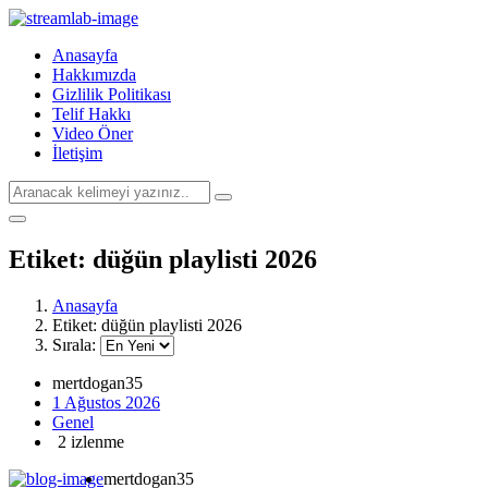
Anasayfa
Hakkımızda
Gizlilik Politikası
Telif Hakkı
Video Öner
İletişim
Etiket:
düğün playlisti 2026
Anasayfa
Etiket:
düğün playlisti 2026
Sırala:
mertdogan35
1 Ağustos 2026
Genel
2 izlenme
mertdogan35