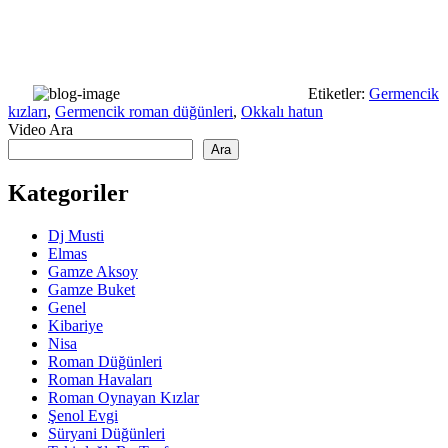
Etiketler:
Germencik
kızları
,
Germencik roman düğünleri
,
Okkalı hatun
Video Ara
Ara
Kategoriler
Dj Musti
Elmas
Gamze Aksoy
Gamze Buket
Genel
Kibariye
Nisa
Roman Düğünleri
Roman Havaları
Roman Oynayan Kızlar
Şenol Evgi
Süryani Düğünleri