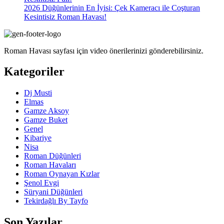
2026 Düğünlerinin En İyisi: Çek Kameracı ile Coşturan
Kesintisiz Roman Havası!
Roman Havası sayfası için video önerilerinizi gönderebilirsiniz.
Kategoriler
Dj Musti
Elmas
Gamze Aksoy
Gamze Buket
Genel
Kibariye
Nisa
Roman Düğünleri
Roman Havaları
Roman Oynayan Kızlar
Şenol Evgi
Süryani Düğünleri
Tekirdağlı By Tayfo
Son Yazılar