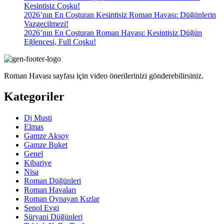
Kesintisiz Coşku!
2026’nın En Coşturan Kesintisiz Roman Havası: Düğünlerin
Vazgeçilmezi!
2026’nın En Coşturan Roman Havası: Kesintisiz Düğün
Eğlencesi, Full Coşku!
Roman Havası sayfası için video önerilerinizi gönderebilirsiniz.
Kategoriler
Dj Musti
Elmas
Gamze Aksoy
Gamze Buket
Genel
Kibariye
Nisa
Roman Düğünleri
Roman Havaları
Roman Oynayan Kızlar
Şenol Evgi
Süryani Düğünleri