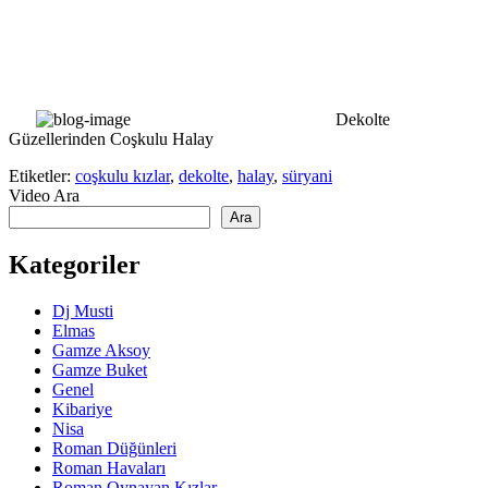
Dekolte
Güzellerinden Coşkulu Halay
Etiketler:
coşkulu kızlar
,
dekolte
,
halay
,
süryani
Video Ara
Ara
Kategoriler
Dj Musti
Elmas
Gamze Aksoy
Gamze Buket
Genel
Kibariye
Nisa
Roman Düğünleri
Roman Havaları
Roman Oynayan Kızlar