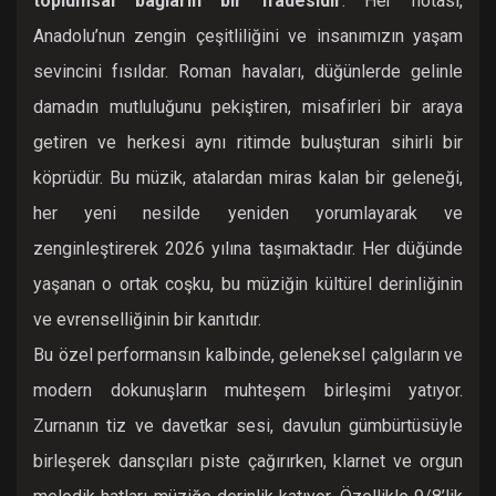
toplumsal bağların bir ifadesidir
. Her notası,
Anadolu’nun zengin çeşitliliğini ve insanımızın yaşam
sevincini fısıldar. Roman havaları, düğünlerde gelinle
damadın mutluluğunu pekiştiren, misafirleri bir araya
getiren ve herkesi aynı ritimde buluşturan sihirli bir
köprüdür. Bu müzik, atalardan miras kalan bir geleneği,
her yeni nesilde yeniden yorumlayarak ve
zenginleştirerek 2026 yılına taşımaktadır. Her düğünde
yaşanan o ortak coşku, bu müziğin kültürel derinliğinin
ve evrenselliğinin bir kanıtıdır.
Bu özel performansın kalbinde, geleneksel çalgıların ve
modern dokunuşların muhteşem birleşimi yatıyor.
Zurnanın tiz ve davetkar sesi, davulun gümbürtüsüyle
birleşerek dansçıları piste çağırırken, klarnet ve orgun