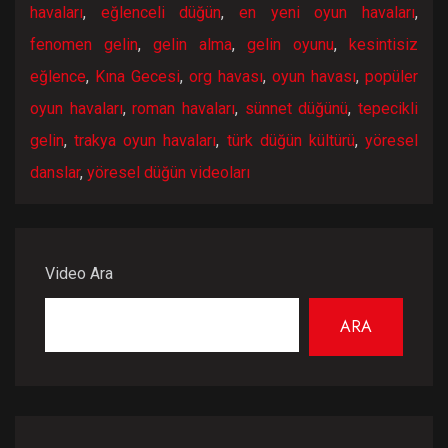
havaları
,
eğlenceli düğün
,
en yeni oyun havaları
,
fenomen gelin
,
gelin alma
,
gelin oyunu
,
kesintisiz
eğlence
,
Kına Gecesi
,
org havası
,
oyun havası
,
popüler
oyun havaları
,
roman havaları
,
sünnet düğünü
,
tepecikli
gelin
,
trakya oyun havaları
,
türk düğün kültürü
,
yöresel
danslar
,
yöresel düğün videoları
Video Ara
ARA