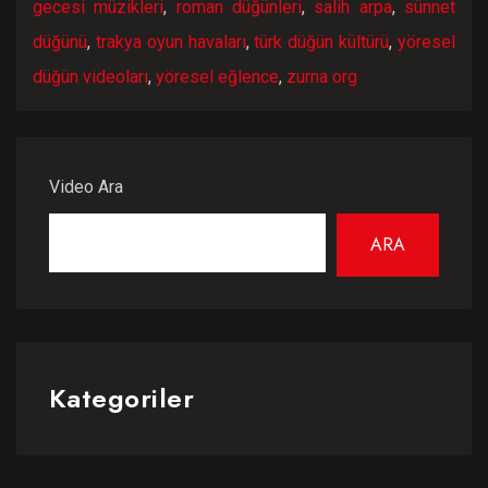
gecesi müzikleri
,
roman düğünleri
,
salih arpa
,
sünnet
düğünü
,
trakya oyun havaları
,
türk düğün kültürü
,
yöresel
düğün videoları
,
yöresel eğlence
,
zurna org
Video Ara
ARA
Kategoriler