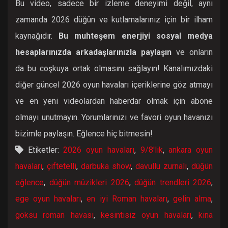
Bu video, sadece bir izleme deneyimi değil, aynı
zamanda 2026 düğün ve kutlamalarınız için bir ilham
kaynağıdır.
Bu muhteşem enerjiyi sosyal medya
hesaplarınızda arkadaşlarınızla paylaşın
ve onların
da bu coşkuya ortak olmasını sağlayın! Kanalımızdaki
diğer güncel 2026 oyun havaları içeriklerine göz atmayı
ve en yeni videolardan haberdar olmak için abone
olmayı unutmayın. Yorumlarınızı ve favori oyun havanızı
bizimle paylaşın. Eğlence hiç bitmesin!
Etiketler:
2026 oyun havaları
,
9/8'lik
,
ankara oyun
havaları
,
çiftetelli
,
darbuka show
,
davullu zurnalı
,
düğün
eğlence
,
düğün müzikleri 2026
,
düğün trendleri 2026
,
ege oyun havaları
,
en iyi Roman havaları
,
gelin alma
,
göksu roman havası
,
kesintisiz oyun havaları
,
kına